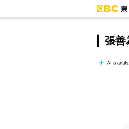
張善
AI is analy