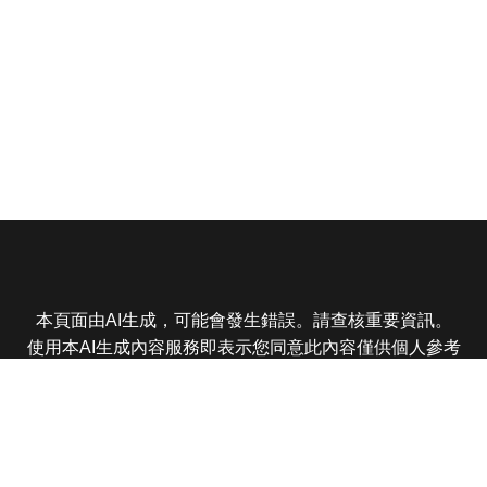
本頁面由AI生成，可能會發生錯誤。請查核重要資訊。
使用本AI生成內容服務即表示您同意此內容僅供個人參考
非商業用途，任何轉載分享皆不得違反法律或侵犯智慧財
產權，且您了解輸出內容可能不準確，所有爭議東森娛樂
保有最終解釋權