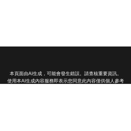
本頁面由AI生成，可能會發生錯誤。請查核重要資訊。
使用本AI生成內容服務即表示您同意此內容僅供個人參考
非商業用途，任何轉載分享皆不得違反法律或侵犯智慧財
產權，且您了解輸出內容可能不準確，所有爭議東森娛樂
保有最終解釋權
東森電視 版權所有 © 2025 EBC All Rights Reserved.
|
隱
私權政策