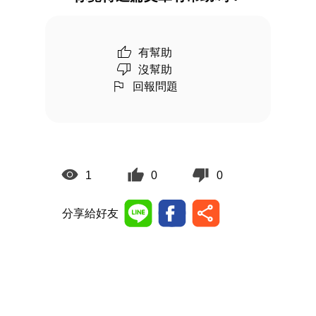
有幫助
沒幫助
回報問題
1
0
0
分享給好友