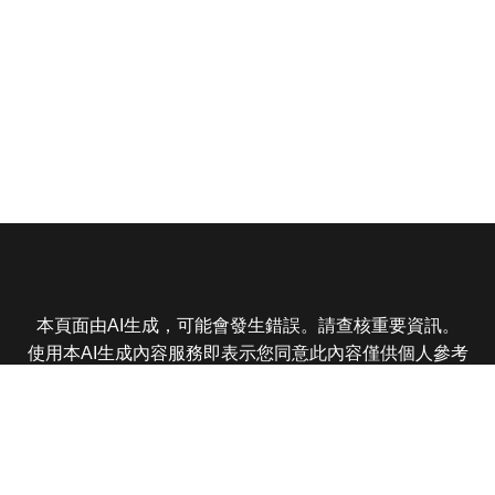
本頁面由AI生成，可能會發生錯誤。請查核重要資訊。
使用本AI生成內容服務即表示您同意此內容僅供個人參考
非商業用途，任何轉載分享皆不得違反法律或侵犯智慧財
產權，且您了解輸出內容可能不準確，所有爭議東森娛樂
保有最終解釋權