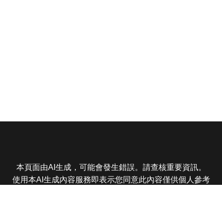
本頁面由AI生成，可能會發生錯誤。請查核重要資訊。
使用本AI生成內容服務即表示您同意此內容僅供個人參考
非商業用途，任何轉載分享皆不得違反法律或侵犯智慧財
產權，且您了解輸出內容可能不準確，所有爭議東森娛樂
保有最終解釋權