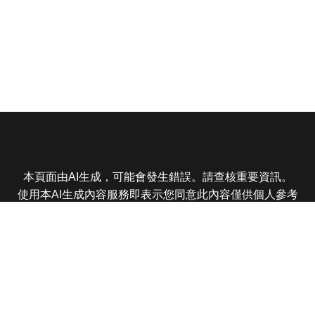
本頁面由AI生成，可能會發生錯誤。請查核重要資訊。
使用本AI生成內容服務即表示您同意此內容僅供個人參考
非商業用途，任何轉載分享皆不得違反法律或侵犯智慧財
產權，且您了解輸出內容可能不準確，所有爭議東森娛樂
保有最終解釋權
東森電視 版權所有 © 2025 EBC All Rights Reserved.
|
隱
私權政策