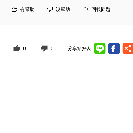
有幫助
沒幫助
回報問題
0
0
分享給好友