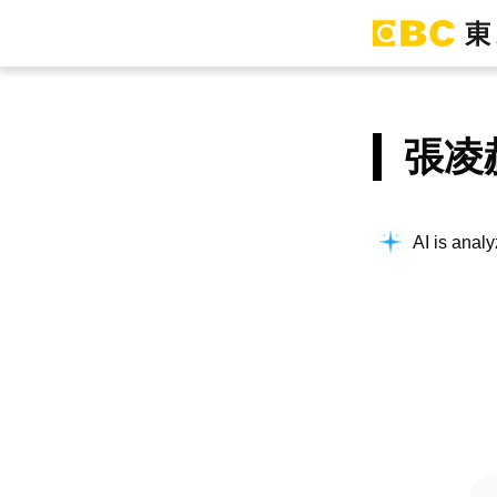
張凌
AI is analy