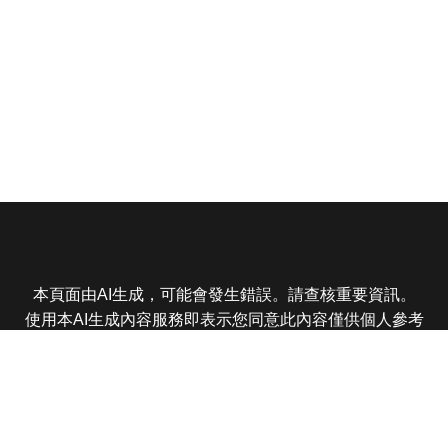
本頁面由AI生成，可能會發生錯誤。請查核重要資訊。
使用本AI生成內容服務即表示您同意此內容僅供個人參考
非商業用途，任何轉載分享皆不得違反法律或侵犯智慧財
產權，且您了解輸出內容可能不準確，所有爭議東森娛樂
保有最終解釋權