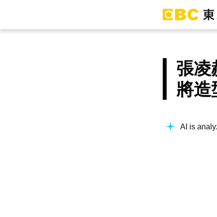
張凌
將造
AI is analy