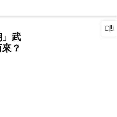
翎」武
而來？