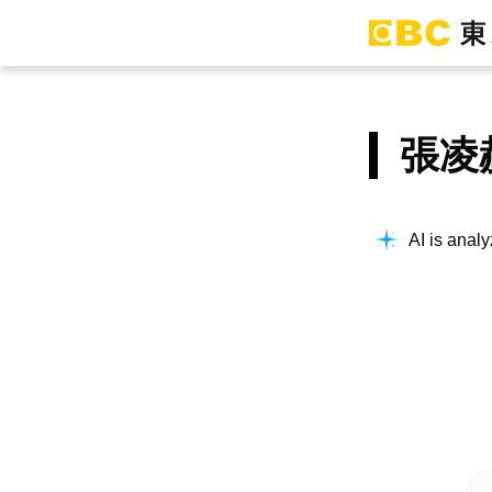
張凌
AI is analy