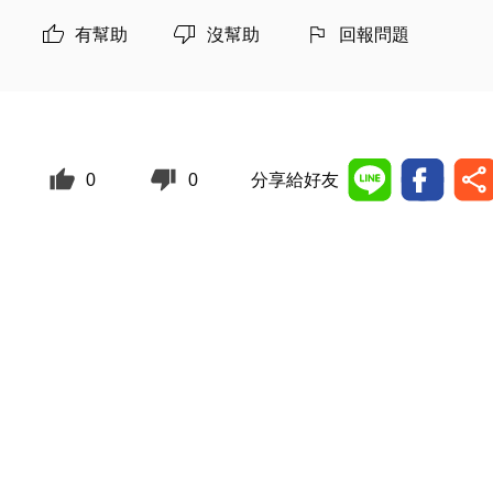
有幫助
沒幫助
回報問題
0
0
分享給好友