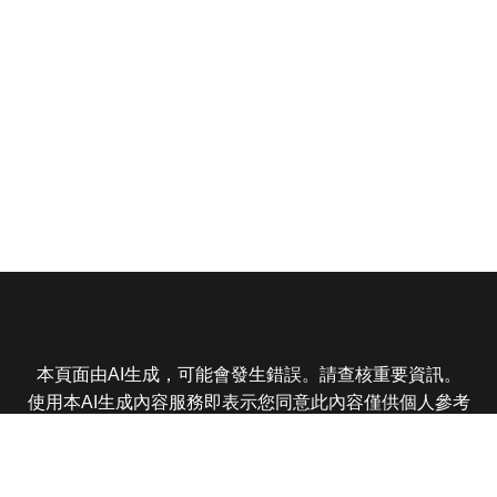
本頁面由AI生成，可能會發生錯誤。請查核重要資訊。
使用本AI生成內容服務即表示您同意此內容僅供個人參考
非商業用途，任何轉載分享皆不得違反法律或侵犯智慧財
產權，且您了解輸出內容可能不準確，所有爭議東森娛樂
保有最終解釋權