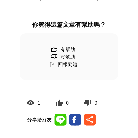
你覺得這篇文章有幫助嗎？
有幫助
沒幫助
回報問題
1
0
0
分享給好友