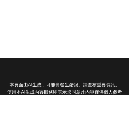
本頁面由AI生成，可能會發生錯誤。請查核重要資訊。
使用本AI生成內容服務即表示您同意此內容僅供個人參考
非商業用途，任何轉載分享皆不得違反法律或侵犯智慧財
產權，且您了解輸出內容可能不準確，所有爭議東森娛樂
保有最終解釋權