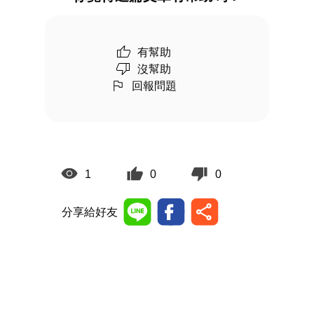
有幫助
沒幫助
回報問題
1
0
0
分享給好友