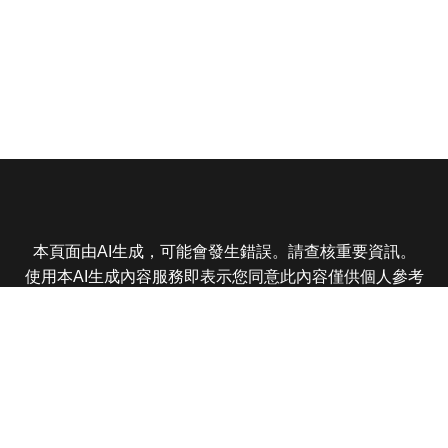
本頁面由AI生成，可能會發生錯誤。請查核重要資訊。
使用本AI生成內容服務即表示您同意此內容僅供個人參考
非商業用途，任何轉載分享皆不得違反法律或侵犯智慧財
產權，且您了解輸出內容可能不準確，所有爭議東森娛樂
保有最終解釋權
東森電視 版權所有 © 2025 EBC All Rights Reserved.
|
隱
私權政策