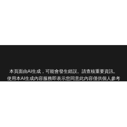
本頁面由AI生成，可能會發生錯誤。請查核重要資訊。
使用本AI生成內容服務即表示您同意此內容僅供個人參考
非商業用途，任何轉載分享皆不得違反法律或侵犯智慧財
產權，且您了解輸出內容可能不準確，所有爭議東森娛樂
保有最終解釋權
東森電視 版權所有 © 2025 EBC All Rights Reserved.
|
隱
私權政策