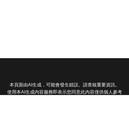
本頁面由AI生成，可能會發生錯誤。請查核重要資訊。
使用本AI生成內容服務即表示您同意此內容僅供個人參考
非商業用途，任何轉載分享皆不得違反法律或侵犯智慧財
產權，且您了解輸出內容可能不準確，所有爭議東森娛樂
保有最終解釋權