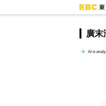
廣末
AI is analy