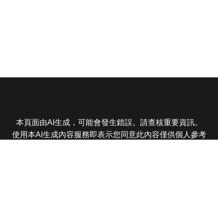
本頁面由AI生成，可能會發生錯誤。請查核重要資訊。
使用本AI生成內容服務即表示您同意此內容僅供個人參考
非商業用途，任何轉載分享皆不得違反法律或侵犯智慧財
產權，且您了解輸出內容可能不準確，所有爭議東森娛樂
保有最終解釋權
東森電視 版權所有 © 2025 EBC All Rights Reserved.
|
隱
私權政策