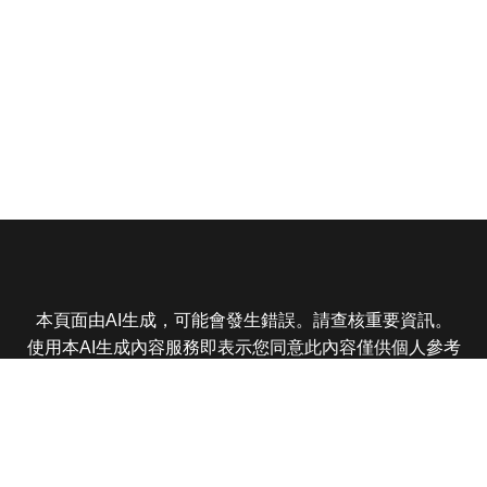
本頁面由AI生成，可能會發生錯誤。請查核重要資訊。
使用本AI生成內容服務即表示您同意此內容僅供個人參考
非商業用途，任何轉載分享皆不得違反法律或侵犯智慧財
產權，且您了解輸出內容可能不準確，所有爭議東森娛樂
保有最終解釋權