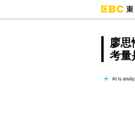
廖思
考量
AI is analy