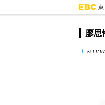
廖思
AI is analy