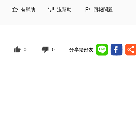
有幫助
沒幫助
回報問題
0
0
分享給好友