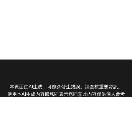
本頁面由AI生成，可能會發生錯誤。請查核重要資訊。
使用本AI生成內容服務即表示您同意此內容僅供個人參考
非商業用途，任何轉載分享皆不得違反法律或侵犯智慧財
產權，且您了解輸出內容可能不準確，所有爭議東森娛樂
保有最終解釋權