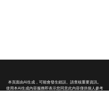
本頁面由AI生成，可能會發生錯誤。請查核重要資訊。
使用本AI生成內容服務即表示您同意此內容僅供個人參考
非商業用途，任何轉載分享皆不得違反法律或侵犯智慧財
產權，且您了解輸出內容可能不準確，所有爭議東森娛樂
保有最終解釋權