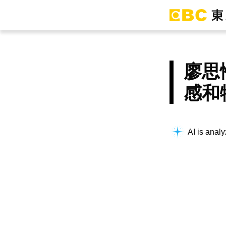
廖思
感和
AI is analy