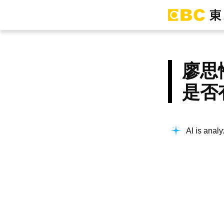
廖思
是否
AI is analy