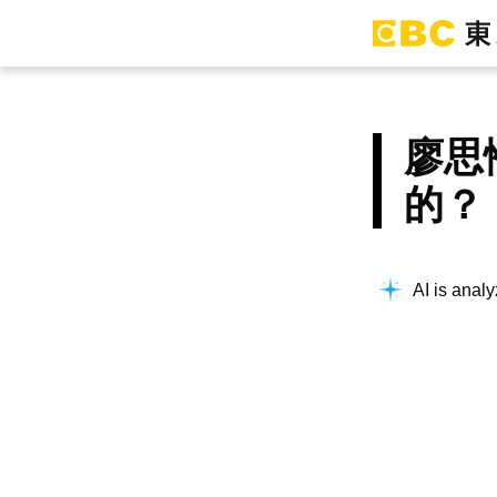
廖思
的？
AI is analy