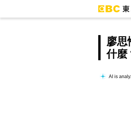
廖思
什麼
Searching f