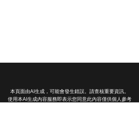
本頁面由AI生成，可能會發生錯誤。請查核重要資訊。
使用本AI生成內容服務即表示您同意此內容僅供個人參考
非商業用途，任何轉載分享皆不得違反法律或侵犯智慧財
產權，且您了解輸出內容可能不準確，所有爭議東森娛樂
保有最終解釋權