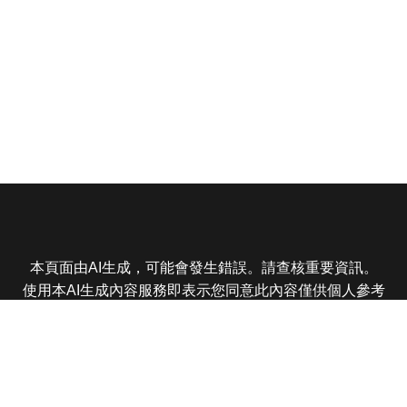
本頁面由AI生成，可能會發生錯誤。請查核重要資訊。
使用本AI生成內容服務即表示您同意此內容僅供個人參考
非商業用途，任何轉載分享皆不得違反法律或侵犯智慧財
產權，且您了解輸出內容可能不準確，所有爭議東森娛樂
保有最終解釋權