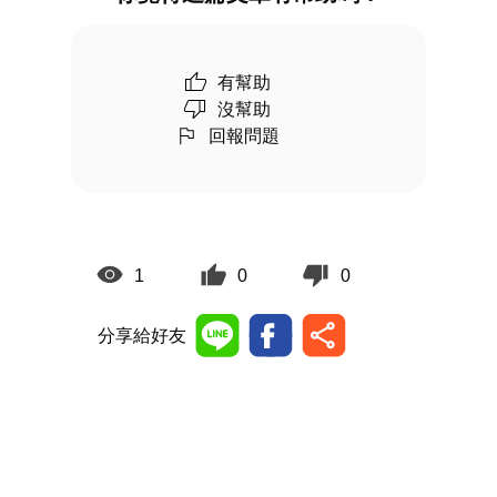
有幫助
沒幫助
回報問題
1
0
0
分享給好友