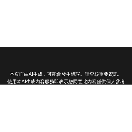
本頁面由AI生成，可能會發生錯誤。請查核重要資訊。
使用本AI生成內容服務即表示您同意此內容僅供個人參考
非商業用途，任何轉載分享皆不得違反法律或侵犯智慧財
產權，且您了解輸出內容可能不準確，所有爭議東森娛樂
保有最終解釋權
東森電視 版權所有 © 2025 EBC All Rights Reserved.
|
隱
私權政策