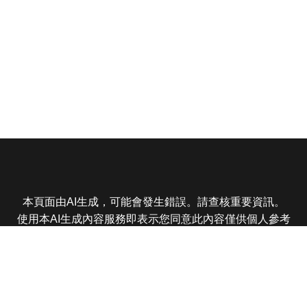
本頁面由AI生成，可能會發生錯誤。請查核重要資訊。
使用本AI生成內容服務即表示您同意此內容僅供個人參考
非商業用途，任何轉載分享皆不得違反法律或侵犯智慧財
產權，且您了解輸出內容可能不準確，所有爭議東森娛樂
保有最終解釋權