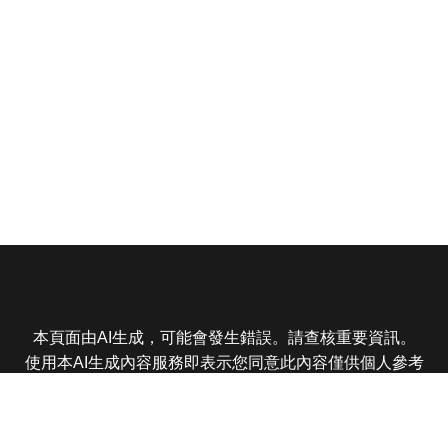
本頁面由AI生成，可能會發生錯誤。請查核重要資訊。
使用本AI生成內容服務即表示您同意此內容僅供個人參考
非商業用途，任何轉載分享皆不得違反法律或侵犯智慧財
產權，且您了解輸出內容可能不準確，所有爭議東森娛樂
保有最終解釋權