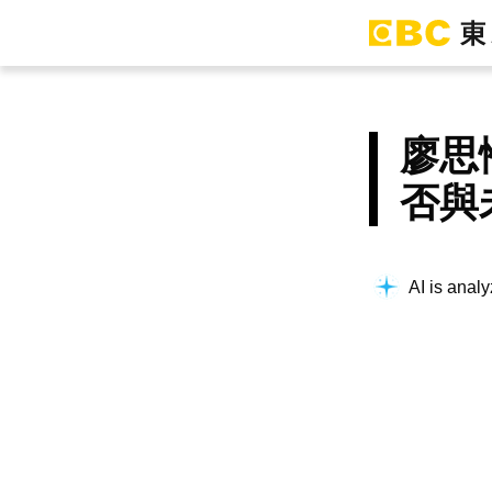
廖思
否與
AI is analy