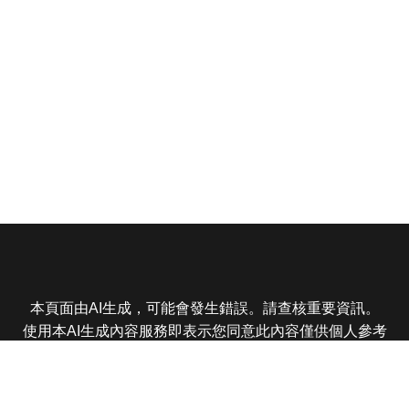
本頁面由AI生成，可能會發生錯誤。請查核重要資訊。
使用本AI生成內容服務即表示您同意此內容僅供個人參考
非商業用途，任何轉載分享皆不得違反法律或侵犯智慧財
產權，且您了解輸出內容可能不準確，所有爭議東森娛樂
保有最終解釋權