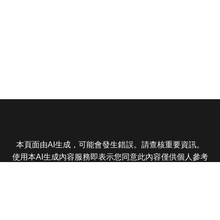
本頁面由AI生成，可能會發生錯誤。請查核重要資訊。
使用本AI生成內容服務即表示您同意此內容僅供個人參考
非商業用途，任何轉載分享皆不得違反法律或侵犯智慧財
產權，且您了解輸出內容可能不準確，所有爭議東森娛樂
保有最終解釋權