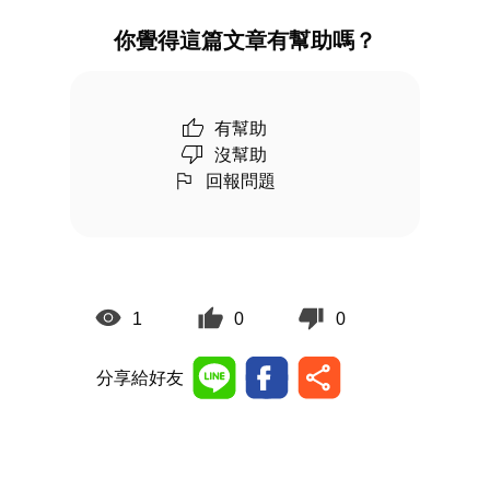
你覺得這篇文章有幫助嗎？
有幫助
沒幫助
回報問題
1
0
0
分享給好友