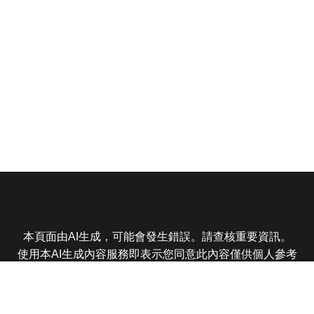
本頁面由AI生成，可能會發生錯誤。請查核重要資訊。
使用本AI生成內容服務即表示您同意此內容僅供個人參考
非商業用途，任何轉載分享皆不得違反法律或侵犯智慧財
產權，且您了解輸出內容可能不準確，所有爭議東森娛樂
保有最終解釋權