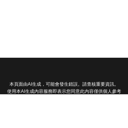
本頁面由AI生成，可能會發生錯誤。請查核重要資訊。
使用本AI生成內容服務即表示您同意此內容僅供個人參考
非商業用途，任何轉載分享皆不得違反法律或侵犯智慧財
產權，且您了解輸出內容可能不準確，所有爭議東森娛樂
保有最終解釋權