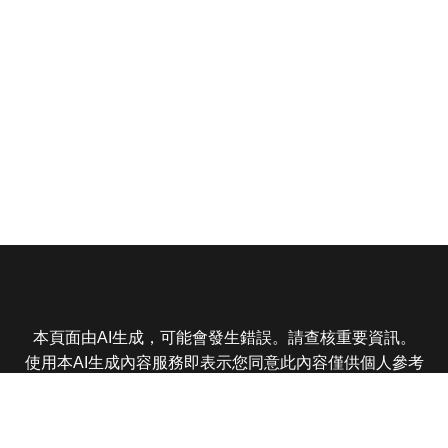
本頁面由AI生成，可能會發生錯誤。請查核重要資訊。
使用本AI生成內容服務即表示您同意此內容僅供個人參考
非商業用途，任何轉載分享皆不得違反法律或侵犯智慧財
產權，且您了解輸出內容可能不準確，所有爭議東森娛樂
保有最終解釋權