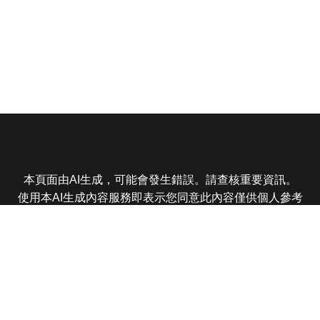
本頁面由AI生成，可能會發生錯誤。請查核重要資訊。
使用本AI生成內容服務即表示您同意此內容僅供個人參考
非商業用途，任何轉載分享皆不得違反法律或侵犯智慧財
產權，且您了解輸出內容可能不準確，所有爭議東森娛樂
保有最終解釋權
東森電視 版權所有 © 2025 EBC All Rights Reserved.
|
隱
私權政策