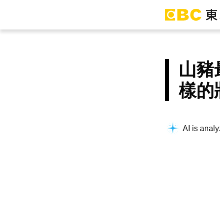
山豬
樣的
AI is analy