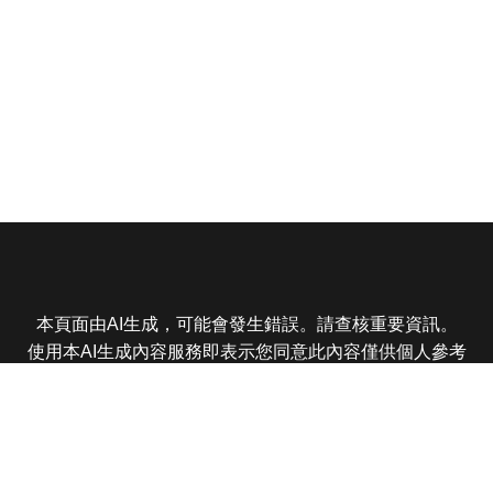
本頁面由AI生成，可能會發生錯誤。請查核重要資訊。
使用本AI生成內容服務即表示您同意此內容僅供個人參考
非商業用途，任何轉載分享皆不得違反法律或侵犯智慧財
產權，且您了解輸出內容可能不準確，所有爭議東森娛樂
保有最終解釋權