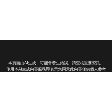
本頁面由AI生成，可能會發生錯誤。請查核重要資訊。
使用本AI生成內容服務即表示您同意此內容僅供個人參考
非商業用途，任何轉載分享皆不得違反法律或侵犯智慧財
產權，且您了解輸出內容可能不準確，所有爭議東森娛樂
保有最終解釋權
東森電視 版權所有 © 2025 EBC All Rights Reserved.
|
隱
私權政策