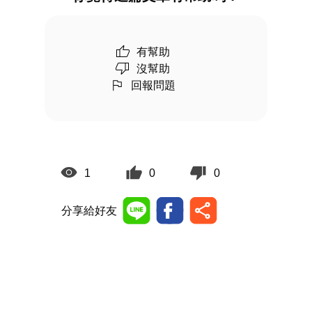
有幫助
沒幫助
回報問題
1
0
0
分享給好友