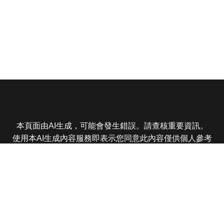
本頁面由AI生成，可能會發生錯誤。請查核重要資訊。
使用本AI生成內容服務即表示您同意此內容僅供個人參考
非商業用途，任何轉載分享皆不得違反法律或侵犯智慧財
產權，且您了解輸出內容可能不準確，所有爭議東森娛樂
保有最終解釋權
東森電視 版權所有 © 2025 EBC All Rights Reserved.
|
隱
私權政策