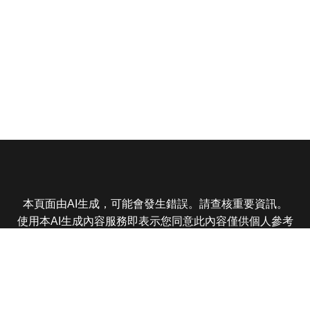
本頁面由AI生成，可能會發生錯誤。請查核重要資訊。
使用本AI生成內容服務即表示您同意此內容僅供個人參考
非商業用途，任何轉載分享皆不得違反法律或侵犯智慧財
產權，且您了解輸出內容可能不準確，所有爭議東森娛樂
保有最終解釋權