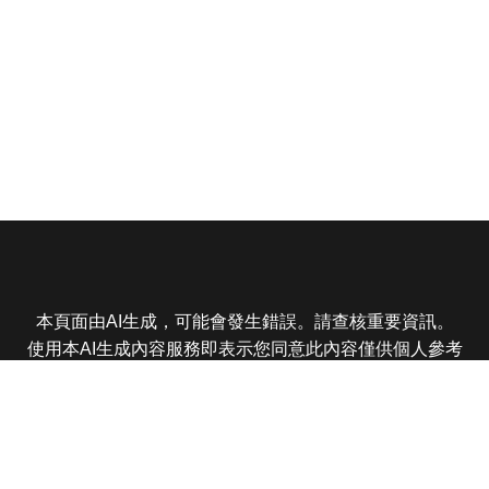
本頁面由AI生成，可能會發生錯誤。請查核重要資訊。
使用本AI生成內容服務即表示您同意此內容僅供個人參考
非商業用途，任何轉載分享皆不得違反法律或侵犯智慧財
產權，且您了解輸出內容可能不準確，所有爭議東森娛樂
保有最終解釋權