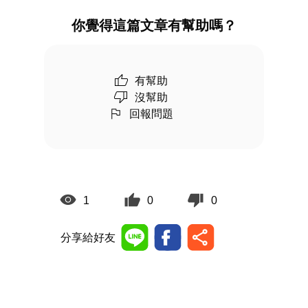
你覺得這篇文章有幫助嗎？
有幫助
沒幫助
回報問題
1
0
0
分享給好友