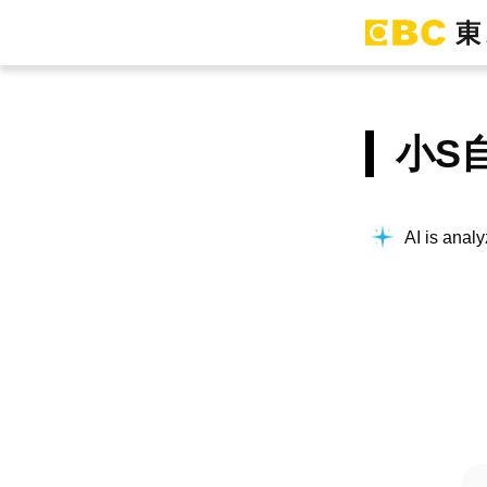
小S
AI is analy