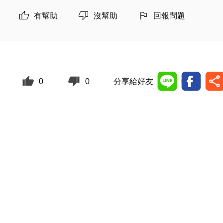
有幫助
沒幫助
回報問題
0
0
分享給好友