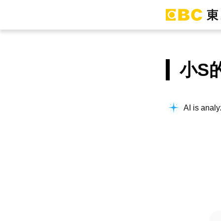
小S
AI is analy