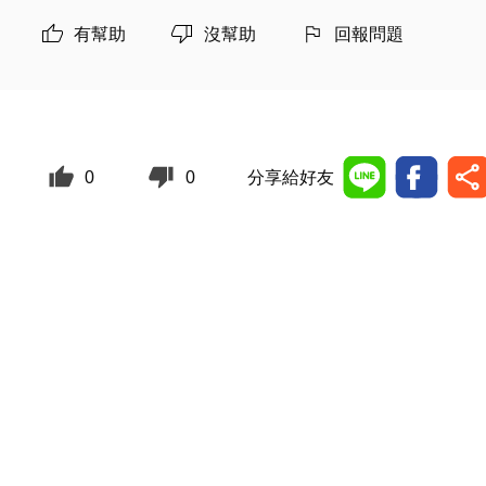
有幫助
沒幫助
回報問題
0
0
分享給好友