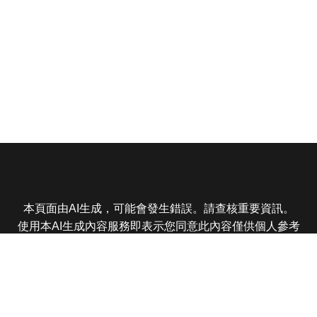
本頁面由AI生成，可能會發生錯誤。請查核重要資訊。
使用本AI生成內容服務即表示您同意此內容僅供個人參考
非商業用途，任何轉載分享皆不得違反法律或侵犯智慧財
產權，且您了解輸出內容可能不準確，所有爭議東森娛樂
保有最終解釋權