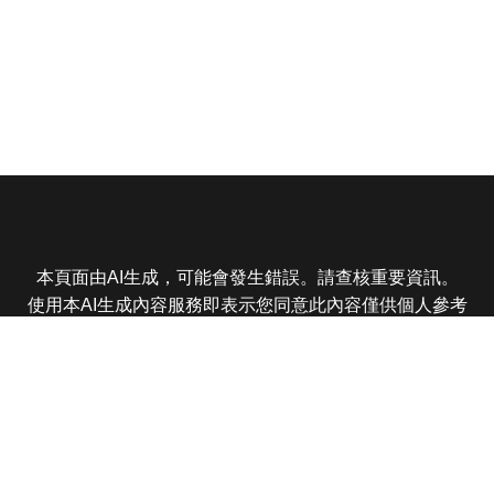
本頁面由AI生成，可能會發生錯誤。請查核重要資訊。
使用本AI生成內容服務即表示您同意此內容僅供個人參考
非商業用途，任何轉載分享皆不得違反法律或侵犯智慧財
產權，且您了解輸出內容可能不準確，所有爭議東森娛樂
保有最終解釋權
東森電視 版權所有 © 2025 EBC All Rights Reserved.
|
隱
私權政策