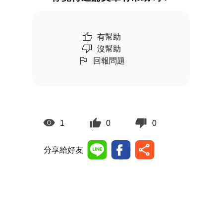
有幫助
沒幫助
回報問題
1
0
0
分享給好友