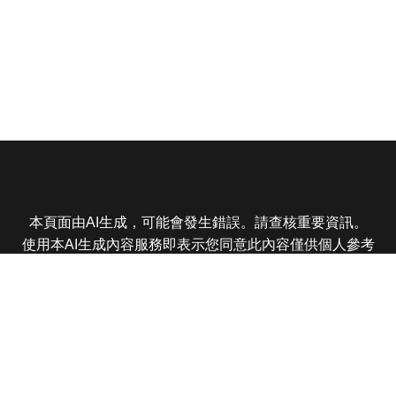
本頁面由AI生成，可能會發生錯誤。請查核重要資訊。
使用本AI生成內容服務即表示您同意此內容僅供個人參考
非商業用途，任何轉載分享皆不得違反法律或侵犯智慧財
產權，且您了解輸出內容可能不準確，所有爭議東森娛樂
保有最終解釋權
東森電視 版權所有 © 2025 EBC All Rights Reserved.
|
隱
私權政策