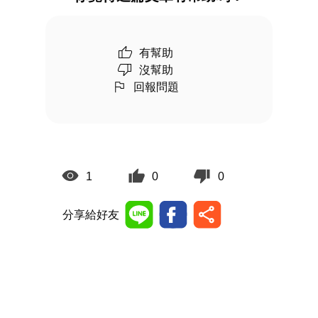
有幫助
沒幫助
回報問題
1
0
0
分享給好友